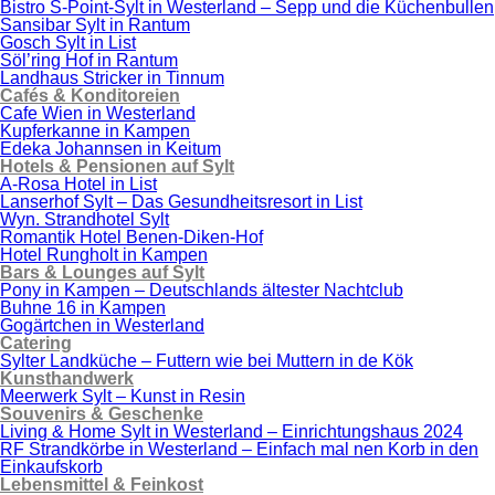
Bistro S-Point-Sylt in Westerland – Sepp und die Küchenbullen
Sansibar Sylt in Rantum
Gosch Sylt in List
Söl’ring Hof in Rantum
Landhaus Stricker in Tinnum
Cafés & Konditoreien
Cafe Wien in Westerland
Kupferkanne in Kampen
Edeka Johannsen in Keitum
Hotels & Pensionen auf Sylt
A-Rosa Hotel in List
Lanserhof Sylt – Das Gesundheitsresort in List
Wyn. Strandhotel Sylt
Romantik Hotel Benen-Diken-Hof
Hotel Rungholt in Kampen
Bars & Lounges auf Sylt
Pony in Kampen – Deutschlands ältester Nachtclub
Buhne 16 in Kampen
Gogärtchen in Westerland
Catering
Sylter Landküche – Futtern wie bei Muttern in de Kök
Kunsthandwerk
Meerwerk Sylt – Kunst in Resin
Souvenirs & Geschenke
Living & Home Sylt in Westerland – Einrichtungshaus 2024
RF Strandkörbe in Westerland – Einfach mal nen Korb in den
Einkaufskorb
Lebensmittel & Feinkost