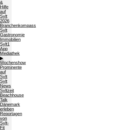
&
Hilfe
auf
Sylt
2026
Branchenkompass
Sylt
Gastronomie
Immobilien
Sylt1
App
Mediathek
▶
Wochenshow
Prominente
auf
Sylt
Sylt
News
Syltzeit
Beachhouse
Talk
Dänemark
erleben
Reportagen
von
Sylt-
Fit