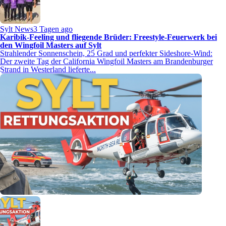
Sylt News
3 Tagen ago
Karibik-Feeling und fliegende Brüder: Freestyle-Feuerwerk bei
den Wingfoil Masters auf Sylt
Strahlender Sonnenschein, 25 Grad und perfekter Sideshore-Wind:
Der zweite Tag der California Wingfoil Masters am Brandenburger
Strand in Westerland lieferte...