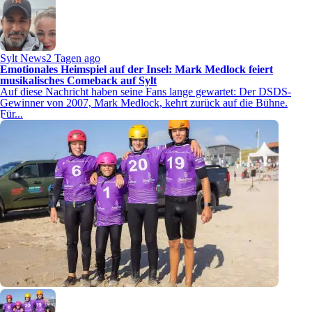
Sylt News
2 Tagen ago
Emotionales Heimspiel auf der Insel: Mark Medlock feiert
musikalisches Comeback auf Sylt
Auf diese Nachricht haben seine Fans lange gewartet: Der DSDS-
Gewinner von 2007, Mark Medlock, kehrt zurück auf die Bühne.
Für...