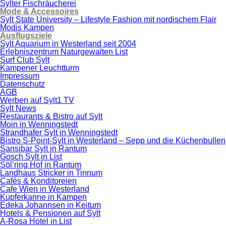
Sylter Fischräucherei
Mode & Accessoires
Sylt State University – Lifestyle Fashion mit nordischem Flair
Modis Kampen
Ausflugsziele
Sylt Aquarium in Westerland seit 2004
Erlebniszentrum Naturgewalten List
Surf Club Sylt
Kampener Leuchtturm
Impressum
Datenschutz
AGB
Werben auf Sylt1 TV
Sylt News
Restaurants & Bistro auf Sylt
Moin in Wenningstedt
Strandhafer Sylt in Wenningstedt
Bistro S-Point-Sylt in Westerland – Sepp und die Küchenbullen
Sansibar Sylt in Rantum
Gosch Sylt in List
Söl’ring Hof in Rantum
Landhaus Stricker in Tinnum
Cafés & Konditoreien
Cafe Wien in Westerland
Kupferkanne in Kampen
Edeka Johannsen in Keitum
Hotels & Pensionen auf Sylt
A-Rosa Hotel in List