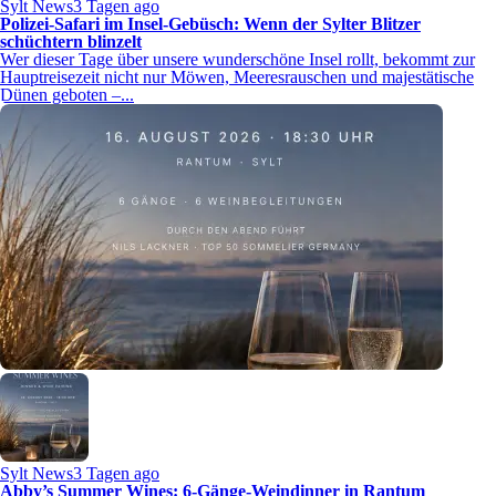
Sylt News
3 Tagen ago
Polizei-Safari im Insel-Gebüsch: Wenn der Sylter Blitzer
schüchtern blinzelt
Wer dieser Tage über unsere wunderschöne Insel rollt, bekommt zur
Hauptreisezeit nicht nur Möwen, Meeresrauschen und majestätische
Dünen geboten –...
Sylt News
3 Tagen ago
Abby’s Summer Wines: 6-Gänge-Weindinner in Rantum