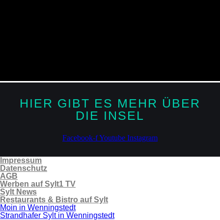
HIER GIBT ES MEHR ÜBER
DIE INSEL
Facebook-f
Youtube
Instagram
Impressum
Datenschutz
AGB
Werben auf Sylt1 TV
Sylt News
Restaurants & Bistro auf Sylt
Moin in Wenningstedt
Strandhafer Sylt in Wenningstedt