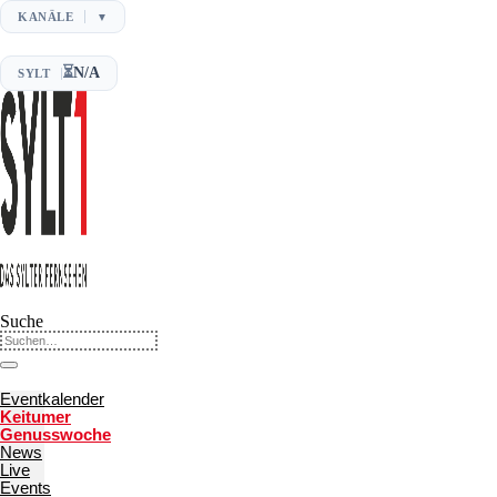
KANÄLE
▼
⏳
N/A
SYLT
Suche
Eventkalender
Keitumer
Genusswoche
News
Live
Events