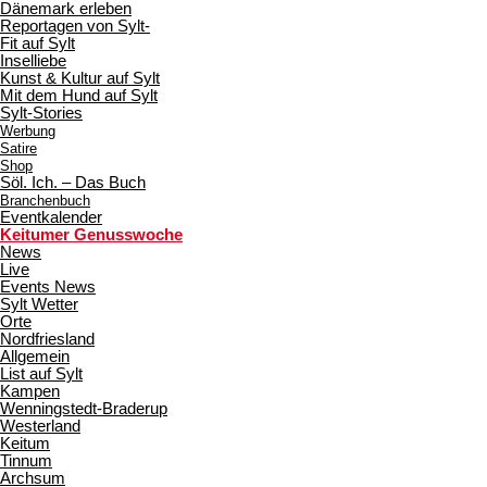
Dänemark erleben
Reportagen von Sylt-
Fit auf Sylt
Inselliebe
Kunst & Kultur auf Sylt
Mit dem Hund auf Sylt
Sylt-Stories
Werbung
Satire
Shop
Söl. Ich. – Das Buch
Branchenbuch
Eventkalender
Keitumer Genusswoche
News
Live
Events News
Sylt Wetter
Orte
Nordfriesland
Allgemein
List auf Sylt
Kampen
Wenningstedt-Braderup
Westerland
Keitum
Tinnum
Archsum