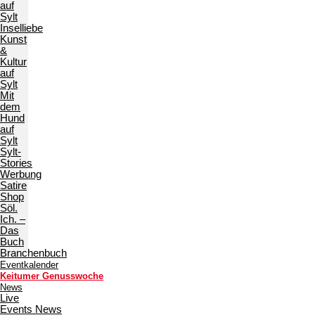
auf
Sylt
Inselliebe
Kunst
&
Kultur
auf
Sylt
Mit
dem
Hund
auf
Sylt
Sylt-
Stories
Werbung
Satire
Shop
Söl.
Ich. –
Das
Buch
Branchenbuch
Eventkalender
Keitumer Genusswoche
News
Live
Events News