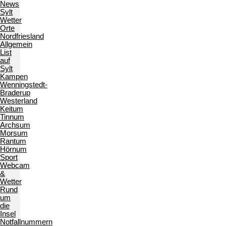
News
Sylt
Wetter
Orte
Nordfriesland
Allgemein
List
auf
Sylt
Kampen
Wenningstedt-
Braderup
Westerland
Keitum
Tinnum
Archsum
Morsum
Rantum
Hörnum
Sport
Webcam
&
Wetter
Rund
um
die
Insel
Notfallnummern