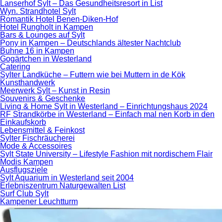
Lanserhof Sylt – Das Gesundheitsresort in List
Wyn. Strandhotel Sylt
Romantik Hotel Benen-Diken-Hof
Hotel Rungholt in Kampen
Bars & Lounges auf Sylt
Pony in Kampen – Deutschlands ältester Nachtclub
Buhne 16 in Kampen
Gogärtchen in Westerland
Catering
Sylter Landküche – Futtern wie bei Muttern in de Kök
Kunsthandwerk
Meerwerk Sylt – Kunst in Resin
Souvenirs & Geschenke
Living & Home Sylt in Westerland – Einrichtungshaus 2024
RF Strandkörbe in Westerland – Einfach mal nen Korb in den
Einkaufskorb
Lebensmittel & Feinkost
Sylter Fischräucherei
Mode & Accessoires
Sylt State University – Lifestyle Fashion mit nordischem Flair
Modis Kampen
Ausflugsziele
Sylt Aquarium in Westerland seit 2004
Erlebniszentrum Naturgewalten List
Surf Club Sylt
Kampener Leuchtturm