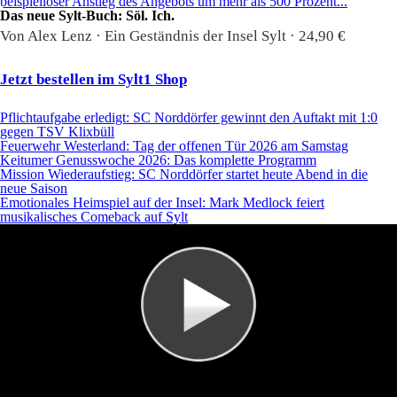
beispielloser Anstieg des Angebots um mehr als 500 Prozent...
Das neue Sylt-Buch: Söl. Ich.
Von Alex Lenz · Ein Geständnis der Insel Sylt · 24,90 €
Jetzt bestellen im Sylt1 Shop
Pflichtaufgabe erledigt: SC Norddörfer gewinnt den Auftakt mit 1:0
gegen TSV Klixbüll
Feuerwehr Westerland: Tag der offenen Tür 2026 am Samstag
Keitumer Genusswoche 2026: Das komplette Programm
Mission Wiederaufstieg: SC Norddörfer startet heute Abend in die
neue Saison
Emotionales Heimspiel auf der Insel: Mark Medlock feiert
musikalisches Comeback auf Sylt