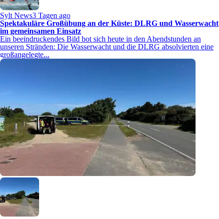
Sylt News
3 Tagen ago
Spektakuläre Großübung an der Küste: DLRG und Wasserwacht
im gemeinsamen Einsatz
Ein beeindruckendes Bild bot sich heute in den Abendstunden an
unseren Stränden: Die Wasserwacht und die DLRG absolvierten eine
großangelegte...