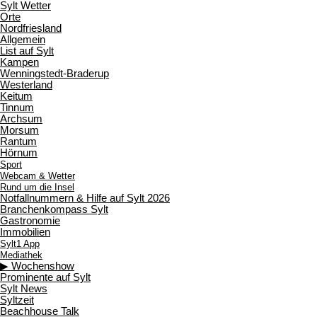
Sylt Wetter
Orte
Nordfriesland
Allgemein
List auf Sylt
Kampen
Wenningstedt-Braderup
Westerland
Keitum
Tinnum
Archsum
Morsum
Rantum
Hörnum
Sport
Webcam & Wetter
Rund um die Insel
Notfallnummern & Hilfe auf Sylt 2026
Branchenkompass Sylt
Gastronomie
Immobilien
Sylt1 App
Mediathek
▶ Wochenshow
Prominente auf Sylt
Sylt News
Syltzeit
Beachhouse Talk