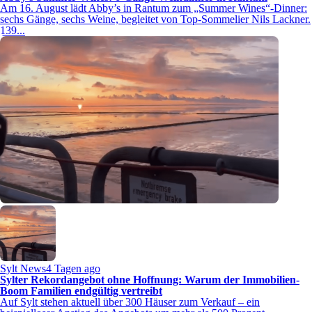
Am 16. August lädt Abby’s in Rantum zum „Summer Wines“-Dinner:
sechs Gänge, sechs Weine, begleitet von Top-Sommelier Nils Lackner.
139...
Sylt News
4 Tagen ago
Sylter Rekordangebot ohne Hoffnung: Warum der Immobilien-
Boom Familien endgültig vertreibt
Auf Sylt stehen aktuell über 300 Häuser zum Verkauf – ein