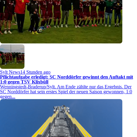
Sylt News
14 Stunden ago
Pflichtaufgabe erledigt: SC Norddörfer gewinnt den Auftakt mit
1:0 gegen TSV Klixbüll
Wenningstedt-Braderup/Sylt. Am Ende zählte nur das Ergebnis. Der
SC Norddörfer hat sein erstes Spiel der neuen Saison gewonnen, 1:0
gegen...