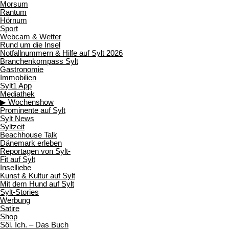
Morsum
Rantum
Hörnum
Sport
Webcam & Wetter
Rund um die Insel
Notfallnummern & Hilfe auf Sylt 2026
Branchenkompass Sylt
Gastronomie
Immobilien
Sylt1 App
Mediathek
▶ Wochenshow
Prominente auf Sylt
Sylt News
Syltzeit
Beachhouse Talk
Dänemark erleben
Reportagen von Sylt-
Fit auf Sylt
Inselliebe
Kunst & Kultur auf Sylt
Mit dem Hund auf Sylt
Sylt-Stories
Werbung
Satire
Shop
Söl. Ich. – Das Buch